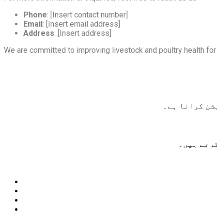
Phone
: [Insert contact number]
Email
: [Insert email address]
Address
: [Insert address]
We are committed to improving livestock and poultry health for t
شن کرانا ہے۔
کرتے ہیں۔