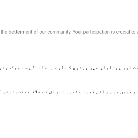
he betterment of our community. Your participation is crucial to a
ت اور پیداوار میں بہتری کے لیے باقاعدگی سے ویکسینی
مرغیوں میں رانی کھیت وغیرہ امراض کے خلاف ویکسینیشن 