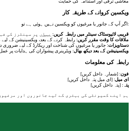
معاشی ترقی اور استدامہ کی حمایت
ویکسین کروانے کے طریقہ کار
اگر آپ کے جانور یا مرغیوں کو ویکسین نہیں ہوئی ہے تو:
پر سینٹرز کی فہ
یہاں
:
قریبی لائیوسٹاک سینٹر میں رابطہ کریں
ملاقات کا وقت مقرر کریں
رابطہ کرنے کے بعد، ویکسینیشن کے لیے 
دستاویزات
جانور یا مرغیوں کی شناخت اور ریکارڈ کے لیے ضروری دست
ویکسینیشن کے بعد دیکھ بھال
ویٹرینری پیشواران کی ہدایات پر عمل ک
رابطہ کی معلومات
فون
: [شمارہ داخل کریں]
ای میل
: [ای میل پتہ داخل کریں]
پتہ
: [پتہ داخل کریں]
ہم اپنے کمیونٹی کی بہتری کے لیے جانوروں اور مرغیوں ک