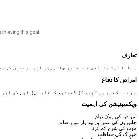
chieving this goal.
تعارف
ہمارا ایک بنیادی ذمہ داری جانوروں اور مرغیوں کی صح
امراض کا دفاع
ہم منہ کھر، بی کیو، گل گھوٹو، کاٹا، ایل ایس ڈی اور 
ویکسینیشن کی اہمیت
امراض کی روک تھام
جانوروں کی عمر اور پیداوار میں اضافہ
موت کی شرح کم کرنا
خوراک کی حفاظت