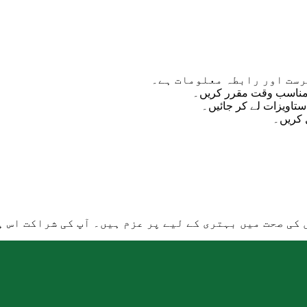
رست اور رابطہ معلومات ہے۔
: مناسب وقت مقرر کریں۔
: اویزات لے کر جائیں۔
: ریں۔
ی صحت میں بہتری کے لیے پر عزم ہیں۔ آپ کی شراکت اس ہ