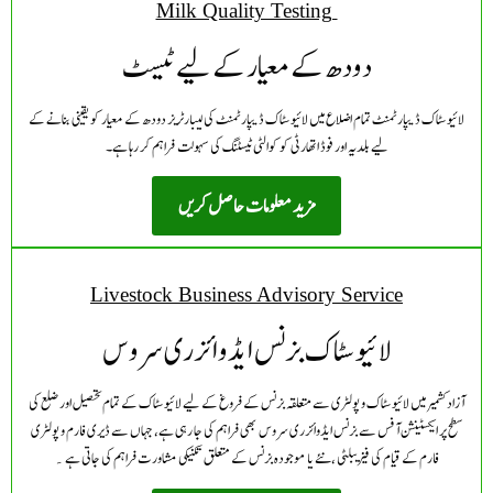
Milk Quality Testing
دودھ کے معیار کے لیے ٹیسٹ
لائیوسٹاک ڈیپارٹمنٹ تمام اضلاع میں لائیوسٹاک ڈیپارٹمنٹ
کی لیبارٹریز دودھ کے معیار کو یقینی بنانے کے
لیے بلدیہ اور فوڈ اتھارٹی کو کوالٹی ٹیسٹنگ کی سہولت فراہم کر رہا ہے۔
مزید معلومات حاصل کریں
Livestock Business Advisory Service
لائیوسٹاک بزنس ایڈوائزری سروس
آزادکشمیر میں لائیوسٹاک و پولٹری سے متعلقہ بزنس کے فروغ کے لیے لائیوسٹاک کے تمام تحصیل اور ضلع کی
سطح پر ایکسٹینشن آفس سے بزنس ایڈوائزری سروس بھی فراہم کی جا رہی ہے، جہاں سے ڈیری فارم و پولٹری
فارم کے قیام کی فیزیبلٹی ،نئے یا موجودہ بزنس کے متعلق تکنیکی مشاورت فراہم کی جاتی ہے
۔