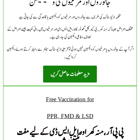
جانوروں اور مرغیوں کی ویکسینیشن
محکمہ لائیوسٹاک کی طرف سے جانوروں اور مرغیوں کو ویکسین باقاعدگی سے کی جاتی ہے
مختلف امراض جیسا کہ منہ کھر، بی کیو، گل گھوٹو ، کاٹا ،ایل ایس ڈی اور مرغیوں میں رانی کھیت جیسے امراض کے
خلاف دفاعی ویکسین کی جا رہی ہے۔
اگر آپ کے جانوروں یا مرغیوں کو ویکسین نہیں ہوئی تو قریبی لائیوسٹاک سینٹر سے رابطہ کرتے ہوئے ویکسین
کروائیں ۔
مزید معلومات حاصل کریں
Free Vaccination for
PPR, FMD & LSD
پی پی آر، منہ کھر اور ایل ایس ڈی کے لیے مفت