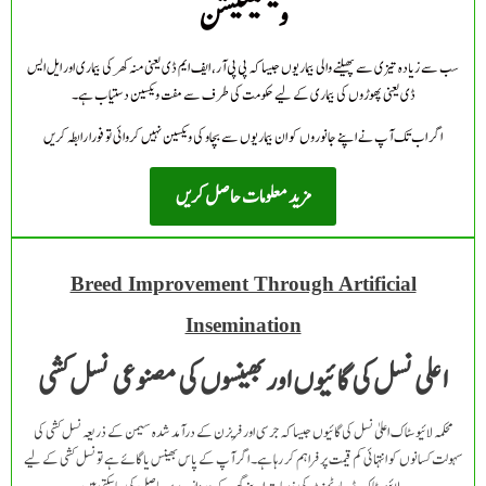
ویکسینیشن
سب سے زیادہ تیزی سے پھیلنے والی بیماریوں جیسا کہ پی پی آر، ایف ایم ڈی یعنی منہ کھر کی بیماری اور ایل ایس
ڈی یعنی پھوڑوں کی بیماری کے لیے حکومت کی طرف سے مفت ویکسین دستیاب ہے۔
اگر اب تک آپ نے اپنے جانوروں کو ان بیماریوں سے بچاو کی ویکسین نہیں کروائی تو فورا رابطہ کریں
مزید معلومات حاصل کریں
Breed Improvement Through Artificial
Insemination
اعلی نسل کی گائیوں اور بھینسوں کی مصنوعی نسل کشی
محکمہ لائیوسٹاک اعلیٰ نسل کی گائیوں جیسا کہ جرسی اور فریزن کے درآمد شدہ سیمن کے ذریعہ نسل کشی کی
سہولت کسانوں کو انتہائی کم قیمت پر فراہم کر رہا ہے۔ اگر آپ کے پاس بھینس یا گائے ہے تو نسل کشی کے لیے