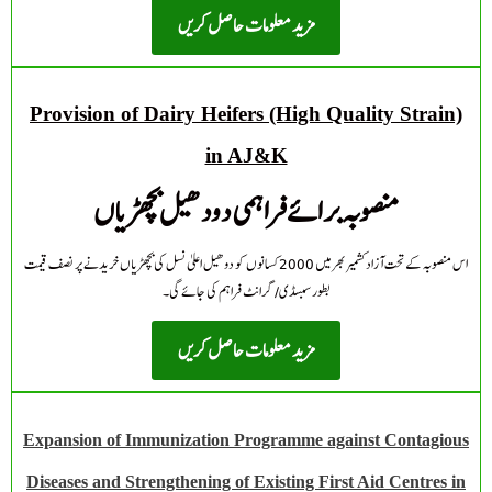
مزید معلومات حاصل کریں
Provision of Dairy Heifers (High Quality Strain)
in AJ&K
منصوبہ برائے فراہمی دودھیل بچھڑیاں
اس منصوبہ کے تحت آزادکشمیر بھر میں 2000 کسانوں کو دوھیل اعلیٰ نسل کی بچھڑیاں خریدنے پر نصف قیمت
بطور سبسڈی/ گرانٹ فراہم کی جائے گی۔
مزید معلومات حاصل کریں
Expansion of Immunization Programme against Contagious
Diseases and Strengthening of Existing First Aid Centres in