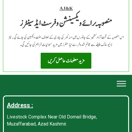
AJ&K
منصوبہ برائے ویکسینشن و فرسٹ ایڈ سینٹرز
اس منصوبہ کے تحت آزاد کشمیر کے جانورں میں منہ کھر کی بیماری کے خلاف مفت ویکسین کی جائے گی ۔ نیز
لائیوسٹاک پہلے سے قائم شدہ فرسٹ ایڈ سنٹرز میں مزید سہولیات فراہم کی جائیں گی۔
مزید معلومات حاصل کریں
Address :
Livestock Complex Near Old Domail Bridge,
Muzaffarabad, Azad Kashmir.