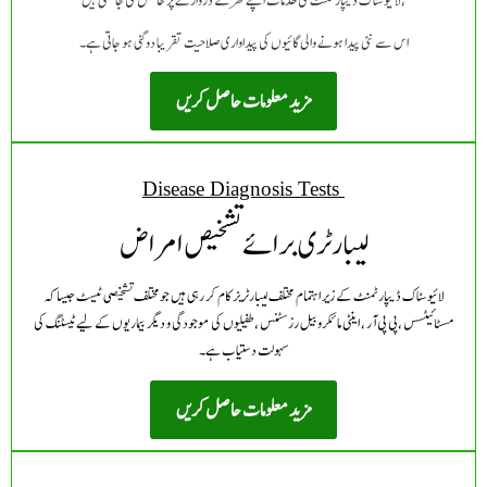
لائیوسٹاک ڈیپارٹمنٹ کی خدمات اپنے گھر کے دروازے پر حاصل کی جا سکتی ہیں،
اس سے نئی پیدا ہونے والی گائیوں کی پیداواری صلاحیت تقریبا دوگنی ہو جاتی ہے۔
مزید معلومات حاصل کریں
Disease Diagnosis Tests
لیبارٹری برائے تشخیص امراض
لائیوسٹاک ڈیپارٹمنٹ کے زیر اہتمام مختلف لیبارٹریز کام کر رہی ہیں جو مختلف تشخیصی ٹیسٹ جیسا کہ
مسٹائیٹسس ،پی پی آر ، اینٹی مائکروبیل رزسٹنس ،طفیلیوں کی موجودگی و دیگر بیماریوں کے لیے ٹیسٹنگ کی
سہولت دستیاب ہے۔
مزید معلومات حاصل کریں