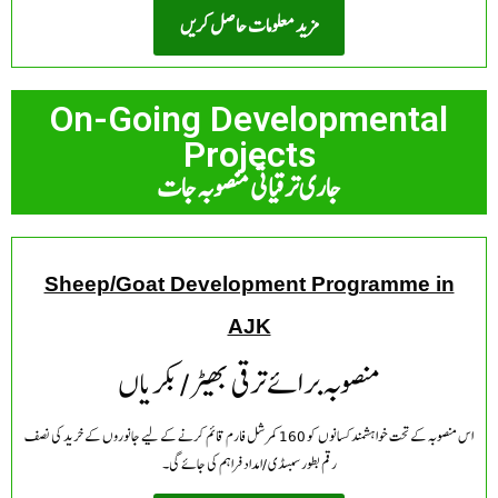
مزید معلومات حاصل کریں
On-Going Developmental
Projects
جاری ترقیاتی منصوبہ جات
Sheep/Goat Development Programme in
AJK
منصوبہ برائے ترقی بھیڑ /بکریاں
اس منصوبہ کے تحت خواہشمند کسانوں کو 160 کمرشل فارم قائم کرنے کے لیے جانوروں کے خرید کی نصف
رقم بطور سبسڈی /امداد فراہم کی جائے گی۔