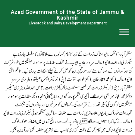
Azad Government of the State of Jammu &
Kashmir
Livestock and Dairy Development Department
مظفرآباد( )محکمہ لائیو اسٹاک زراعت کے زیر اہتمام کسانوں سے ملاقاتوں کا سلسلہ جاری ہے
سیکرٹری زراعت لائیو اسٹاک سردار جاوید ایوب نے مختلف مقامات پر سوموار میٹنگز میں خود شرکت
کی اور کسانوں کے مسائل سنے اور موقع پر ان کو حل کرنے کیلئے احکامات جاری کیے۔ناظم اعلیٰ
لائیو اسٹاک ڈاکٹر محمد اعجاز خان,ڈاکٹر خواجہ شوکت ڈپٹی ڈائریکٹر انیمل ھیلتھ ویٹرنری سروسز
مظفرآباد ڈپٹی ڈائریکٹر زراعت محمد ظہیر اسسٹنٹ ڈائریکٹر زراعت وقاص عبداللہ ویٹرنری آ فیسر
ڈاکٹر محمد اعجاز میر بھی ہمراہ تھے۔ ڈگیری لنگرپورہ، کہواں دا باغ کائی منجہ و دیگر مقامات پر سوموار
میٹنگز میں لوگوں کی کثیر تعداد نے شرکت کی۔کسانوں کو مرغیوں اور جانوروں کی مینجمنٹ
نگہداشت خوراک بیماریوں علاوہ ازیں زراعت سے متعلقہ مسائل پر گفتگو ہوئی سیکرٹری زراعت لائیو
اسٹاک نے کہا کہ زمینوں سے لگاو¿ جانور پالنے سے ذرائع آ مدن میں اضافہ ھوگا۔ لوگ
زراعت لائیو اسٹاک میں کام کرکے وقت گزاری کا سب سے بہترین مشغلہ بھی اور آ مدن بھی۔