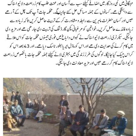
مہنگائی میں کمی روزگار میں اضافے کیلئے سب سے آ سان اور محنت طلب کام زراعت و لائیو اسٹاک
سے وابستگی ھے۔ کسانوں کے جملہ مسائل حل کئے جائیںگے۔ محکمہ جات آ پ تک چل کے آ رھے
ھیں اور کسان حضرات ماہرین سے رابطہ و مشاورت کرکے تربیت حاصل کریں تاکہ زیادہ سے
زیادہ فائدے حاصل کریں۔خواتین کو مرغبانی کچن گارڈننگ کی تربیت دی جارھی ھے اور مزید دی
جائیگی۔ سیکرٹری زراعت لائیو اسٹاک نے کہواں دا باغ میں فوری تینوں محکمہ جات کو اس علاقے
میں کام کرنے کی ھدایت دی ھے اور اس کو ماڈل ایریا بطور ٹاسک دیا ھے۔ اور 3 ماہ بعد اس کو
کراس چیک کیا جائیگا۔ لوگوں کی طرز زندگی میں بہتری لانے کیلئے جملہ محکمہ جات بالخصوص زراعت
لائیو اسٹاک کام کر رھے ھیں اور مزید معاونت دی جائیگی۔